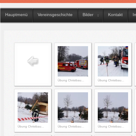
Hauptmenü
Vereinsgeschichte
Bilder
Kontakt
I
Übung Christbau...
Übung Christbau...
Übung Christbau...
Übung Christbau...
Übung Christbau...